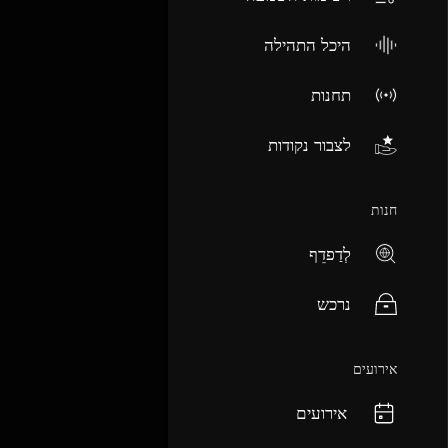
היכל התהילה
תחנות
לצבור נקודות
חנות
לְדַפדֵף
נרכש
אירועים
אירועים