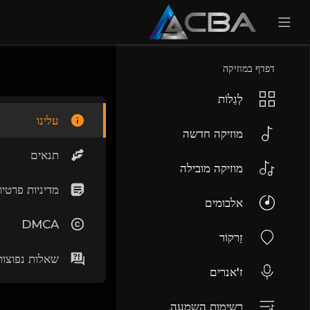
דפדף במוזיקה
לְגַלוֹת
עלינו
מוזיקה חדשה
תנאים
מוזיקה מובילה
מדיניות פרטיו
אלבומים
DMCA
זַרקוֹר
שאלות נפוצות
ז'אנרים
רשימות השמעה